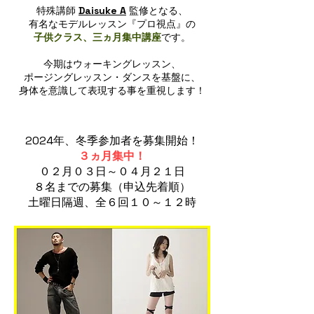
特殊講師
Daisuke A
監修となる、
有名なモデルレッスン『プロ視点』の
子供クラス、三ヵ月集中講座
です。
今期はウォーキングレッスン、
ポージングレッスン・ダンスを基盤に、
身体を意識して表現する事を重視します！
2024年
、冬季参加者を募集開始！
３ヵ月集中！
​０２月０３日～０４月２１日
８名までの募集（申込先着順）
​土曜日隔週、全６回１０～１２時