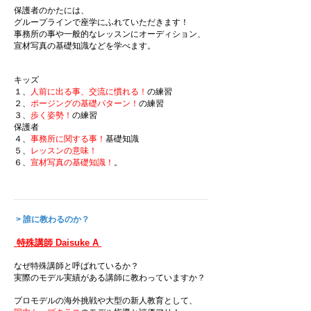
保護者のかたには、
グループラインで座学にふれていただきます！
事務所の事や一般的なレッスンにオーディション、
宣
材写真の基礎知識などを学べます。
キッズ
１、
人前に出る事、交流に慣れる！
の練習
２、
ポージングの基礎パターン！
の練習
３、
歩く姿勢！
の練習
保護者
４、
事務所に関する事！
基礎知識
５
、
レッスンの意味！
６
、
宣材写真の基礎知識！
。
> 誰に教わるのか？
特殊講師 Daisuke A
なぜ特殊講師と呼ばれているか？
実際のモデル実績がある講師に教わっていますか？
プロモデルの海外挑戦や大型の新人教育として、