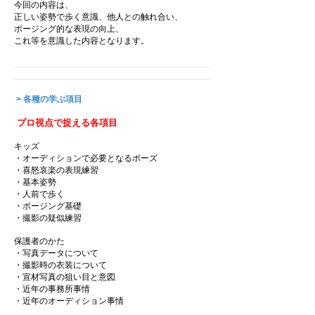
今回の内容は、
正しい姿勢で歩く意識、他人との触れ合い、
ポージング的な表現の向上、
​これ等を意識した内容となります。
> 各種の学ぶ項目
プロ視点で捉える各項目
キッズ
・オーディションで必要となるポーズ
・喜怒哀楽の表現練習
・基本姿勢
・人前で歩く
・ポージング基礎
・撮影の疑似練習
保護者のかた
・写真データについて
・撮影時の衣装について
・宣材写真の狙い目と意図
・近年の事務所事情
​・近年のオーディション事情