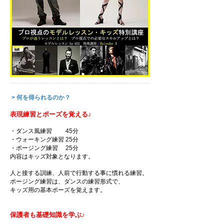
> 何を得られるのか？
表
現練習
とポ
ーズを覚える
♪
・ダンス風練習 45分
・ウォーキング練習 25分
・ポージング練習 25分
内容はキッズ対象となります。
人と接する訓練、人前で行動する事に慣れる練習。
ポージング練習は、ダンスの練習形式で、
キッズ用の基本ポーズを覚えます。
保護者も基礎知識を学ぶ
♪