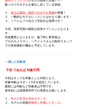
国内トップクラス
のモデル指導と評価アリ！
数々のプロモデルを輩出し続くている実績。
１、
本人の国内・海外でのモデル実績
が基盤！
２、一般的なモデルレッスンとはかなり違います！
３、
リアルなプロ視点で実践的
な指導です！
今回、宣材写真の撮影は追加オプションとなりま
す。
別途費用となりますが、修了時に希望者は、
​プロのカメラマン・ヘアメイクさんの制作スタッフ
での宣材撮影の機会と予定しています。
> 適した対象者
子供 であれば 対象不問
今回はキッズを対象とした内容となり、
対象年齢は９才～１5才を想定しています。
厳密には年齢など対象者は不問です。
基本的には保護者同伴での受講をお願いします。
１、
対人の交流を求めるキッズ
。
２、モデルや芸能
事務所に所属したキッズ
。