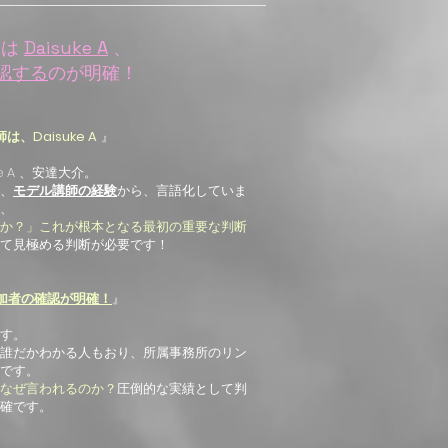
師は
Daisuke A
、
認する
のが明確！
、Daisuke A
』
e A 、安達大介。
、
モデル講師の経験
から、言語化していま
、
か？」これが根本となる最初の重要な判断
て見極める判断が必要です！
加者の確認が明確！
』
す。
誰だかわかる人もおり、所属事務所のリン
です。
なぜ言われるのか？
圧倒的な実績として判
確です。