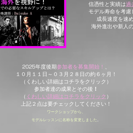
信憑性と実績は
過
モデル寿命を考慮
成長速度を速
海外進出や新人
2025年度
後期
参加者を募集開始！
、
​１０月１１日～０３月２８日の約６ヶ月！
（くわしい詳細はコチラをクリック）
参加者達の成果とその後
！
（
くわしい詳細はコチラをクリック
）
​上記２点は要チェックしてください！
ワークショップから、
モデルレッスンに名称を変更し
ました
。