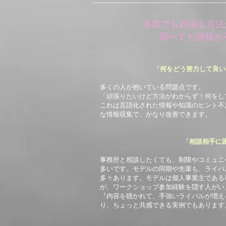
本気でも頑張る方法
調べても情報が
『
何をどう努力して良い
多くの人が抱いている問題点です。
「頑張りたいけど方法がわからず！何をし
これは言語化された情報や知識のヒント不
な情報収集で、かなり改善できます。
『
相談相手に
事務所と相談したくても、制限やコミュニ
多いです。モデルの同期や先輩も、ライバ
多々あります。​モデルは個人事業主であ
が、ワークショップ参加経験を隠す人がい
『内容を聴かれて、手強いライバルが増え
り、ちょっと共感できる実例でもあります