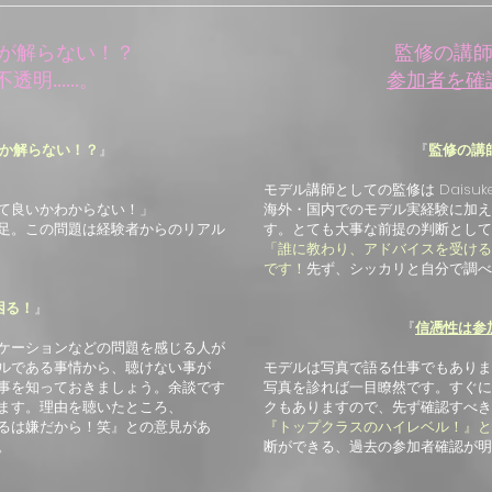
が解らない！？
監修の講
不透明……。
参加者を確
か解らない！？
』
『
監修の講師は
モデル講師としての監修は Daisuk
て良いかわからない！」
海外・国内でのモデル実経験に加え
足。この問題は経験者からのリアル
す。とても大事な前提の判断として
「誰に教わり、アドバイスを受ける
です！
先ず、シッカリと自分で調べ
困る！
』
『
信憑性は参
ケーションなどの問題を感じる人が
ルである事情から、聴けない事が
モデルは写真で語る仕事でもありま
る事を知っておきましょう。余談です
写真を診れば一目瞭然です。すぐに
ます。理由を聴いたところ、
クもありますので、先ず確認すべき
るは嫌だから！笑』との意見があ
『トップクラスのハイレベル！』と
。
断ができる、過去の参加者確認が明