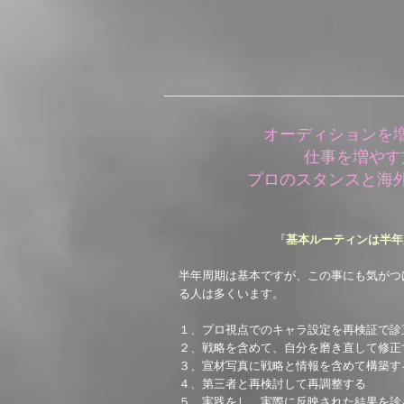
オーディションを
仕事を増やす
​プロのスタンスと海
『
基本ルーティンは半年
半年周期は基本ですが、この事にも気がつ
る人は多くいます。
１、プロ視点でのキャラ設定を再検証で診
２、戦略を含めて、自分を磨き直して修正
３、宣材写真に戦略と情報を含めて構築す
４、第三者と再検討して再調整する
５、実践をし、実際に反映された結果を診