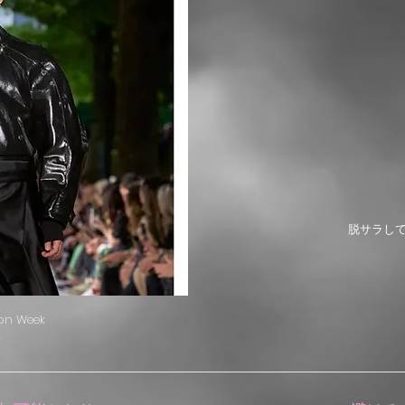
脱サラし
ion Week
A