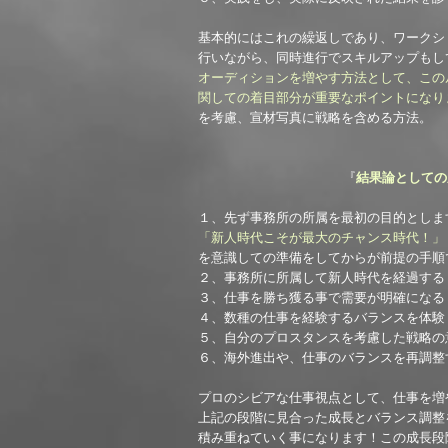
基本的にはこれの繰返しであり、
ワークシ
行いながら、同時
進行でスキルアップもし
オーディションを増やす方法として、この
関しての着目部分が重要なポイントになり
を考慮、宣材写真に戦略を含める方法。
『
結果論としての
１、先ず事務所の所属を最初の目的としま
「新人時代こそが最大のチャンス時代！」
を意識しての準備をしてからが前提の手順
２、事務所に所属して新人時代を経過する
​３、仕事を勝ち獲る事で需要が明確になる
４、数種の仕事を経験するバランスを体験
​５、自分のプロスタンスを考慮した戦略の
​６、海外進出や、仕事のバランスを再調整
プロのシビアな仕事視点として、仕事を増
上記の段階に見合った成長とバランス調整
積み重ねていく事になります！​この成長