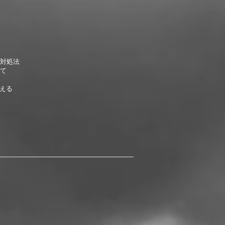
対処法
て
考える