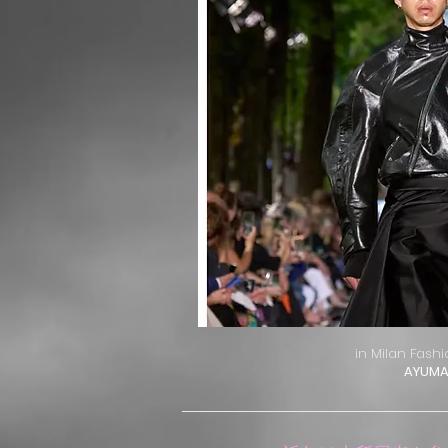
in Milan Fash
AYUM