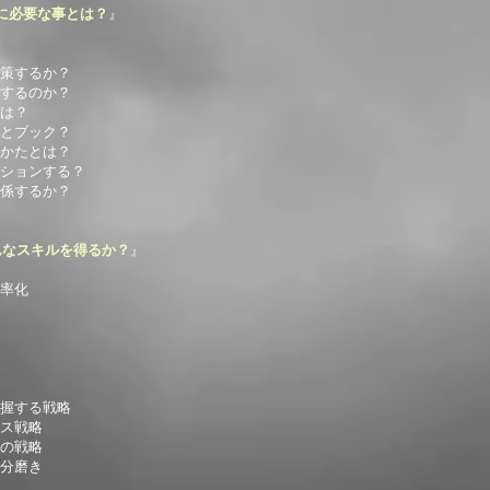
に必要な事とは？
』
策するか？
するのか？
は？
とブック？
かたとは？
ーションする？
関係するか？
んなスキルを得るか？
』
率化
握する戦略
ス戦略
の戦略
分磨き