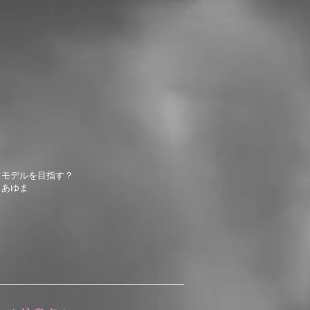
てモデルを目指す？
​あゆま