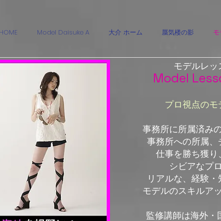
HOME
Model Daisuke A
大介 ホーム
蜃気楼の影
モ
モデル
レッ
Model Less
プロ視点のモ
事務所に所属済み
事務所への所属、
仕事を勝ち獲り
シビアなプ
リアルな、経験・
モデルのスキルア
​監修講師は海外