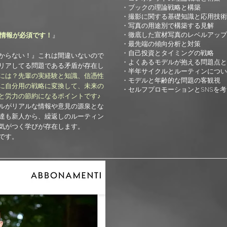
・ブックの理論戦略と構築
・撮影に関する基礎知識と応用技術
・写真の用途別で構築する見解
・徹底した宣材写真のレベルアップ
情報が必須です！
』
・最先端の傾向分析と対策
・自己投資とタイミングの戦略
からない！』これは間違いないので
・よくあるモデルが抱える問題点と
リアしてる問題である矛盾が存在し
・半年サイクルとルーティンについ
には？先輩の実経験と知識、信憑性
・モデルと年齢的な問題の客観視
に自分用の戦略に変換して、未来の
​・セルフプロモーションとSNSを
と労力の節約になるポイントです♪
ルがリアルな情報や意見の源泉とな
達も新人から、繰返しのルーティン
気がつく学びが存在します。
です。