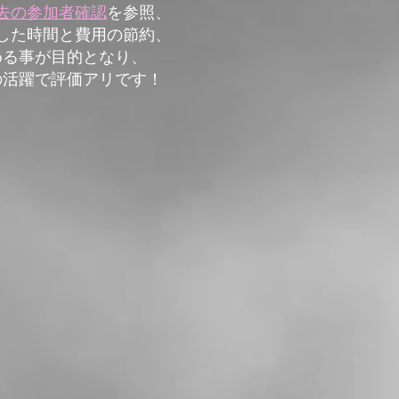
去の参加者確認
を参照、
した時間と費用の節約、
める事が目的となり、
の活躍で評価アリです！