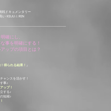
挑戦ドキュメンタリー
高い
KEIJU
&
REN
を明確にし、
要な事を明確にする！
ルアップの項目とは？
的！得られる結果！
』
チャンスを活かす！
す事♪
アップ！
立する♪
の短縮♪
！