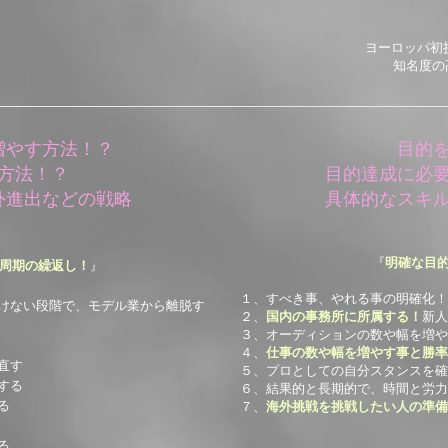
ヨーロッパ初
知名度の
増やす方法！？
目的
方法！？
目的達成に必
外進出などの戦略
具体的なスキ
『
明確な目
周期の繰返し！
』
１、すべき事、やれる事の明確化！
けない段階で、モデル業から離脱す
２、
国内の事務所に所属する！
新人
３、オーディションの数や幅を増や
４、
仕事の数や幅を増やす事と勝率
直す
５、プロとしての自分スタンスを確
する
６、結果的と長期的で、時間と労力
る
​７、
海外挑戦を挑戦したい人の準備
る