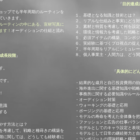
『
目的達成
ョップでも半年周期のルーティンを
１、基礎となる知識と技術とは？
ていきます。
２、リアルな仕組みと事実にどう対
ルーティンの中にある、宣材写真に
３、素材と特質を考慮して何を設定
ます！
オーディションの仕組と流れ
４、環境と情報力を考慮した戦略と
５、必須アイテムの構築、コンポジ
６、実経験に基づくプロ視点の捉え
​７、半年周期をリアルにシミュレ
​８、個人事業主・人間力は、どう
成長段階
』
す。
『
具体的にど
です。
・結果的な歳月と自己投資費用の効
​・海外進出に関する基礎知識や戦略
！
・事務所に関する必要知識やルール
・オーディション対策
・ウォーキングの基礎と応用
意識
・ポージングの基礎と応用
する
・モデルの寿命を考えた全体像を把
・ファッションと広告の仕事バラン
やす方法とは？
・モデルとしてのキャラ設定と表現
を考慮して、戦略と種蒔きの構築を
・モデルとして日常の継続努力と自
段階に関しては、どうしても経験者に
・コンポジットの理論戦略と構築